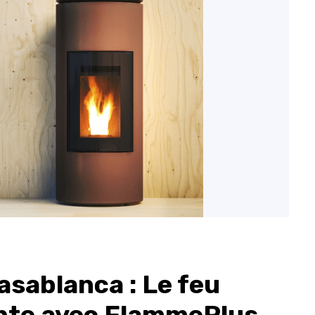
sablanca : Le feu
inte avec FlammePlus