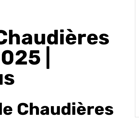
 Chaudières
025 |
us
 de Chaudières