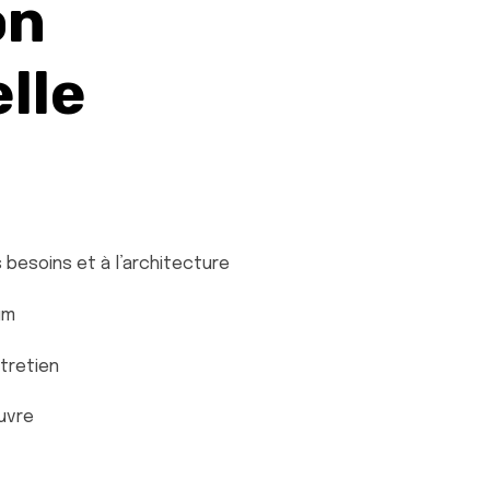
on
lle
esoins et à l’architecture
um
ntretien
uvre