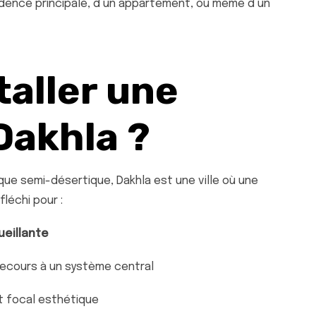
ésidence principale, d’un appartement, ou même d’un
taller une
Dakhla ?
ue semi-désertique, Dakhla est une ville où une
léchi pour :
ueillante
recours à un système central
t focal esthétique