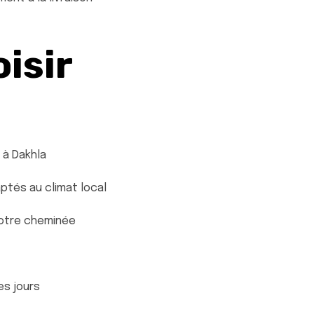
isir
 à Dakhla
ptés au climat local
votre cheminée
es jours