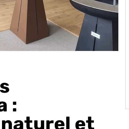
is
 :
naturel et