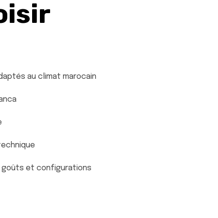
isir
adaptés au climat marocain
lanca
e
technique
s goûts et configurations