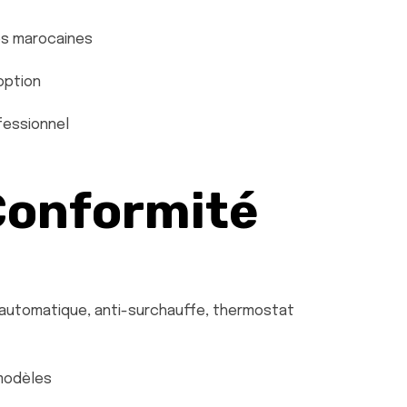
es marocaines
option
fessionnel
Conformité
 automatique, anti-surchauffe, thermostat
 modèles