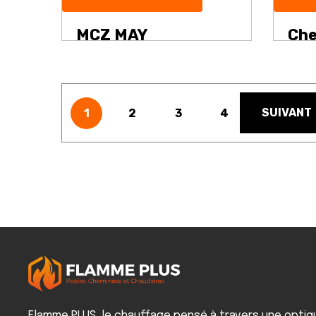
MCZ MAY
Che
SUIVANT
1
2
3
4
Flamme PLUS, le chauffage pensé à travers une optiq