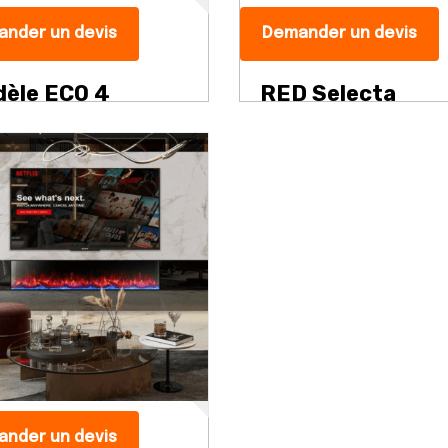
nder un devis
Demander un devis
èle ECO 4
RED Selecta
nder un devis